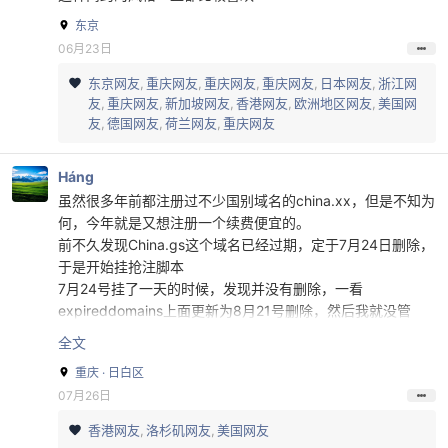
东京
06月23日
东京网友
重庆网友
重庆网友
重庆网友
日本网友
浙江网
友
重庆网友
新加坡网友
香港网友
欧洲地区网友
美国网
友
德国网友
荷兰网友
重庆网友
Háng
虽然很多年前都注册过不少国别域名的china.xx，但是不知为
何，今年就是又想注册一个续费便宜的。
前不久发现China.gs这个域名已经过期，定于7月24日删除，
于是开始挂抢注脚本
7月24号挂了一天的时候，发现并没有删除，一看
expireddomains上面更新为8月21号删除，然后我就没管
了，脚本是在windows服务器上挂ssh执行的，我索性就等脚
全文
本自己登录状态过期关闭。
重庆 · 日白区
结果在25号下午3点49的时候，本来在沙发上玩手机快睡
07月26日
着，收到了付款成功的邮件，才发现是这个域名删除了，然后
通过API注册成功！
香港网友
洛杉矶网友
美国网友
虽然不是啥好米，但是也算是把最近想要的拿到手了，花费也