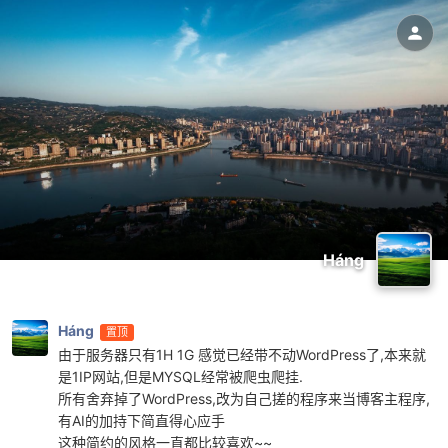
Háng
Háng
置顶
由于服务器只有1H 1G 感觉已经带不动WordPress了,本来就
是1IP网站,但是MYSQL经常被爬虫爬挂.
所有舍弃掉了WordPress,改为自己搓的程序来当博客主程序,
有AI的加持下简直得心应手
这种简约的风格一直都比较喜欢~~