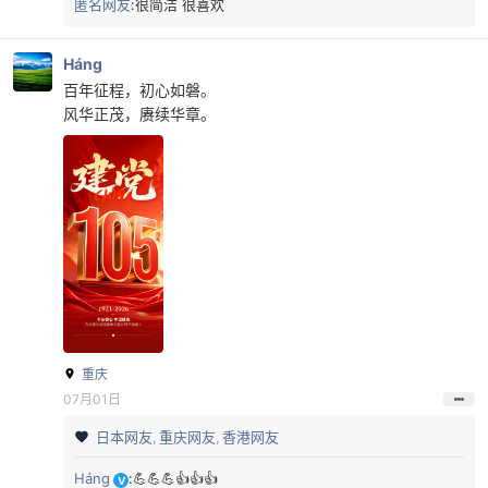
匿名网友
:
很简洁 很喜欢
Háng
百年征程，初心如磐。
风华正茂，赓续华章。
重庆
07月01日
日本网友
重庆网友
香港网友
Háng
:
💪💪💪👍👍👍
V