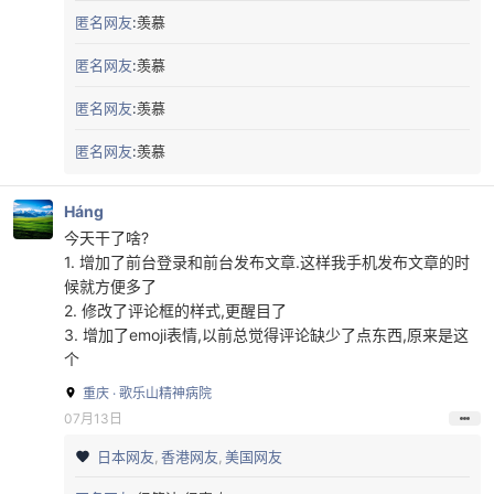
不贵，小百位。
匿名网友
:
羡慕
还有一个以前注册过N多的前缀想注册个便宜的还没弄到手，
匿名网友
:
羡慕
看有没有机会吧。
匿名网友
:
羡慕
匿名网友
:
羡慕
Háng
今天干了啥?
1. 增加了前台登录和前台发布文章.这样我手机发布文章的时
候就方便多了
2. 修改了评论框的样式,更醒目了
3. 增加了emoji表情,以前总觉得评论缺少了点东西,原来是这
个
重庆 · 歌乐山精神病院
07月13日
日本网友
香港网友
美国网友