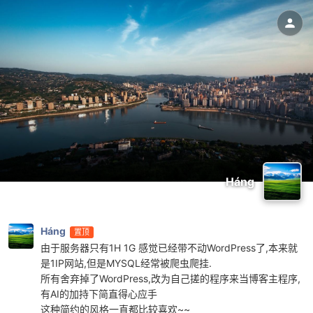
Háng
Háng
置顶
由于服务器只有1H 1G 感觉已经带不动WordPress了,本来就
是1IP网站,但是MYSQL经常被爬虫爬挂.
所有舍弃掉了WordPress,改为自己搓的程序来当博客主程序,
有AI的加持下简直得心应手
这种简约的风格一直都比较喜欢~~