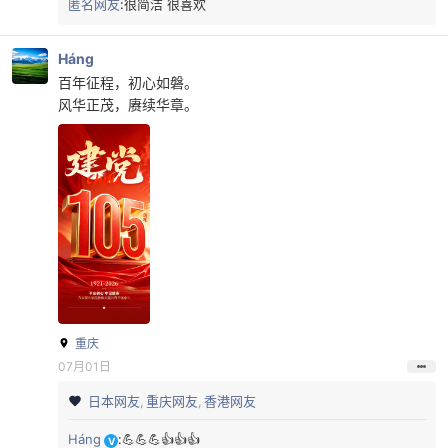
匿名网友
:
很简洁 很喜欢
Háng
百年征程，初心如磐。
风华正茂，赓续华章。
重庆
07月01日
日本网友
重庆网友
香港网友
Háng
:
💪💪💪👍👍👍
V