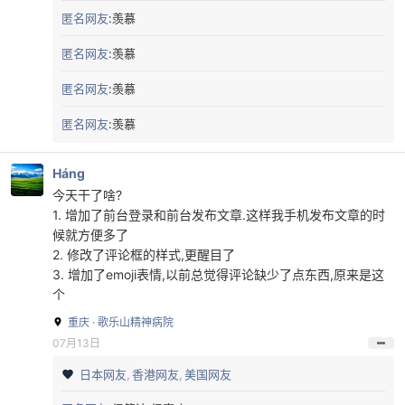
不贵，小百位。
匿名网友
:
羡慕
还有一个以前注册过N多的前缀想注册个便宜的还没弄到手，
匿名网友
:
羡慕
看有没有机会吧。
匿名网友
:
羡慕
匿名网友
:
羡慕
Háng
今天干了啥?
1. 增加了前台登录和前台发布文章.这样我手机发布文章的时
候就方便多了
2. 修改了评论框的样式,更醒目了
3. 增加了emoji表情,以前总觉得评论缺少了点东西,原来是这
个
重庆 · 歌乐山精神病院
07月13日
日本网友
香港网友
美国网友