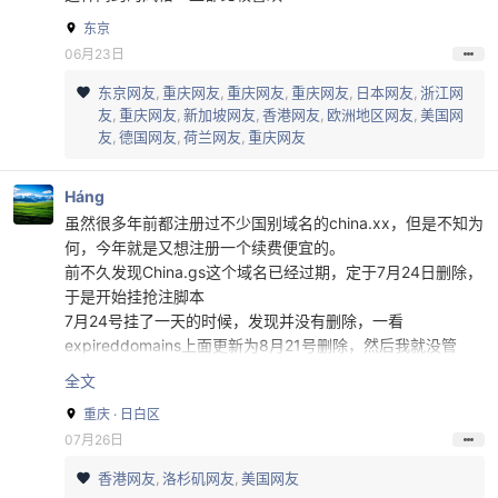
东京
06月23日
东京网友
重庆网友
重庆网友
重庆网友
日本网友
浙江网
友
重庆网友
新加坡网友
香港网友
欧洲地区网友
美国网
友
德国网友
荷兰网友
重庆网友
Háng
虽然很多年前都注册过不少国别域名的china.xx，但是不知为
何，今年就是又想注册一个续费便宜的。
前不久发现China.gs这个域名已经过期，定于7月24日删除，
于是开始挂抢注脚本
7月24号挂了一天的时候，发现并没有删除，一看
expireddomains上面更新为8月21号删除，然后我就没管
了，脚本是在windows服务器上挂ssh执行的，我索性就等脚
全文
本自己登录状态过期关闭。
重庆 · 日白区
结果在25号下午3点49的时候，本来在沙发上玩手机快睡
07月26日
着，收到了付款成功的邮件，才发现是这个域名删除了，然后
通过API注册成功！
香港网友
洛杉矶网友
美国网友
虽然不是啥好米，但是也算是把最近想要的拿到手了，花费也